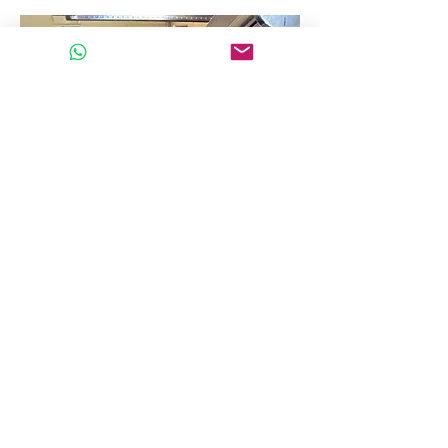
Ada Wong (
)
香港
70後全職媽媽再讀書
#學生簽證 (Study
Permit)
#畢業生工作簽證 (Post Graduate Work
Permit)
#配偶工作簽證 (Spouse Open Work
Permit)
#加拿大救生艇 (Stream A PR Pathway)
黃太年過50，為了登上救生艇計劃，在2022
年初報讀了2年的文憑課程，ConnectU協助