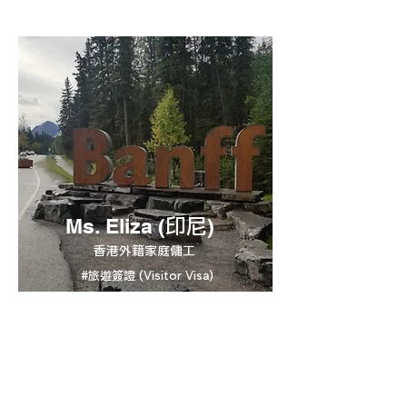
Ms. Eliza (
)
印尼
​香港外籍家庭傭工
#旅遊簽證 (Visitor Visa)
在香港工作超過15年的外籍家庭傭工Eliza，
其僱主一家打算前往加拿大自駕遊，視Eliza
為家庭一份子的僱主希望為她申請旅遊簽證。
經ConnectU的協助下，Eliza成功獲得簽
證，由於國籍關係，所以每次簽證有效期只有
一年，而且是單一簽證，不能多次往返。雖然