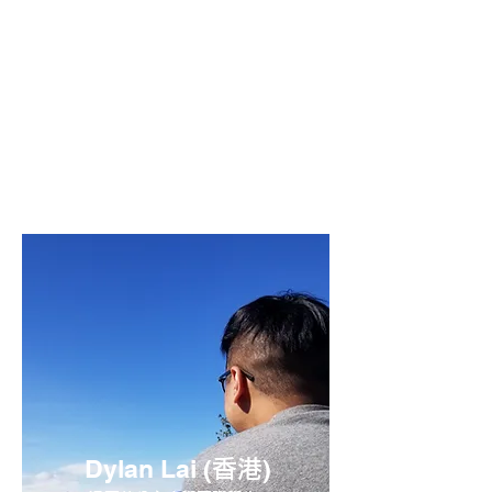
Plan﹚，由工作簽證申請，批出後到達加拿
大的租屋、機場接送、工作配對，到日後的
PR申請，Cherry是首批享用該服務的客人。
2022年到達溫哥華後，Cherry馬上工作，
2023年遞交救生艇Stream B申請，12個月
後批出，正式成為加拿大永久居民。Cherry
在溫哥華努力適應新生活，而ConnectU負
責協助，希望她的移民道路上能夠順暢，以獲
得身份為首要目標。
Dylan Lai (
)
香港