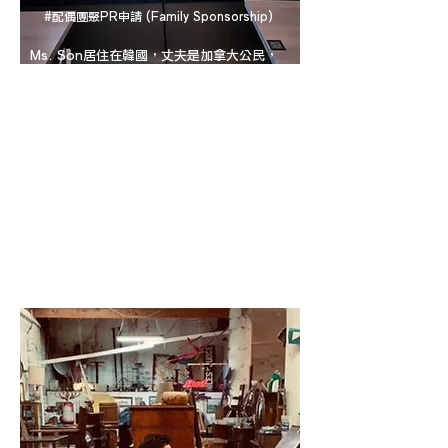
#配偶團聚PR申請 (Family Sponsorship)
Ms. Son居住在韓國，丈夫是加拿大公民，
兩人婚後長期分隔異地，所以丈夫決定為Ms.
Son申請配偶團聚。雖然丈夫在加拿大居住，
仍然可以透過境外申請的方式，為居住在韓國
的Ms. Son申請永久居民﹙PR﹚。
​雖然境內和境外申請，需要提交的文件略有不
同，但由於二人結婚超過兩年，而且能夠提供
充足的關係證明，申請期間，ConnectU為
Ms. Son申請開放式工作簽證，讓她可以提
前到加拿大生活，而申請等待12個月後，便
獲得PR身份，可以與丈夫團聚生活。