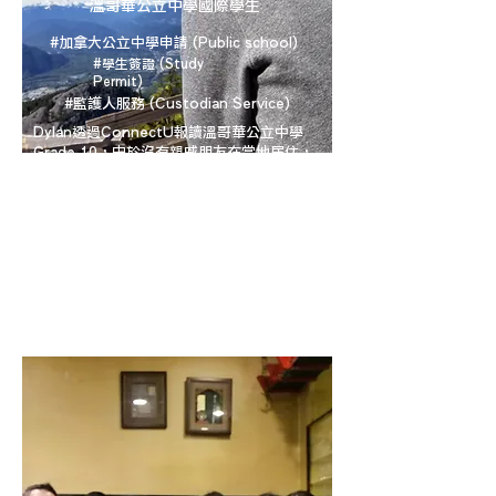
溫哥華公立中學國際學生
#加拿大公立中學申請 (Public school)
#學生簽證 (Study
Permit)
#監護人服務 (Custodian Service)
Dylan透過ConnectU報讀溫哥華公立中學
Grade 10，由於沒有親戚朋友在當地居住，
所以Dylan父母委託ConnectU的顧問成為
Dylan的加拿大合法監護人，直到19歲為止。
從報讀學校、申請簽證、監護人服務、住宿安
排，機場接送，ConnectU都為國際留學生
悉心安排，而監護人亦會收到學生每個學期的
成績表，方便跟進留學生的學習進度，從而提
供適當協助，幫助Dylan等留學生日後成功報
讀心儀大學。