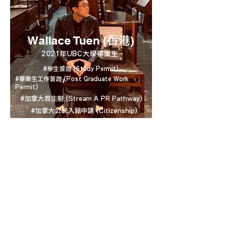
Wallace Tuen (
)
香港
2021年UBC大學畢業生
#學生簽證 (Study Permit)
#畢業生工作簽證 (Post Graduate Work
Permit)
#加拿大救生艇 (Stream A PR Pathway)
#加拿大公民入籍申請 (Citizenship)
Wallace於UBC大學就讀時，透過ConnectU
續簽學生簽證。畢業後正值疫情期間，加拿大
移民局設立救生艇計劃，所以ConnectU為
Wallace申請畢業生工作簽證，同時遞交救生
艇Stream A的PR申請。
Wallace一邊工作，一邊等待PR結果，數月後
便獲得PR身份。期後，滿足加拿大的居留日
數，ConnectU便為Wallace申請公民資格，
協助他從讀書、畢業、永久居民，直到順利入
籍加拿大，ConnectU一直陪伴Wallace，解
決相關移民和生活的問題。