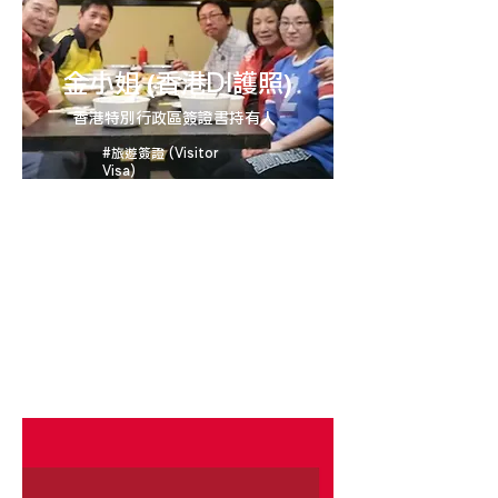
(
)
金小姐
香港DI護照
香港特別行政區簽證書持有人
#旅遊簽證 (Visitor
Visa)
​金小姐打算與丈夫和女兒前往加拿大探親，由
於仍未獲得香港特區護照，不能申請ETA，
所以持有的香港特別行政區簽證書﹙DI﹚需要
申請旅遊簽證。她本人曾經申請兩次都被拒
簽，經過ConnectU的幫助後，順利獲得有
效期5年的旅遊簽證，每次逗留最長6個月，
讓金小姐及其家人能夠前往加拿大探望丈夫的
兄弟。