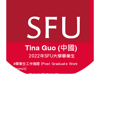
Tina Guo (
)
中國
2022年SFU大學畢業生
#畢業生工作簽證 (Post Graduate Work
Permit)
#加拿大快速通道 (Express Entry)
Tina於SFU大學畢業，經ConnectU申請
獲得三年的畢業生工作簽證，Tina亦透過
介紹，在一間高級餐廳任職主管，一邊工
作，一邊加強英文能力。工作滿一年後，
ConnectU為Tina準備申請快速通道，由
於她的雅思成績有8分，加上僱主願意為
她申請LMIA加分，所以遞交申請6個月
後，便順利獲得PR身份。