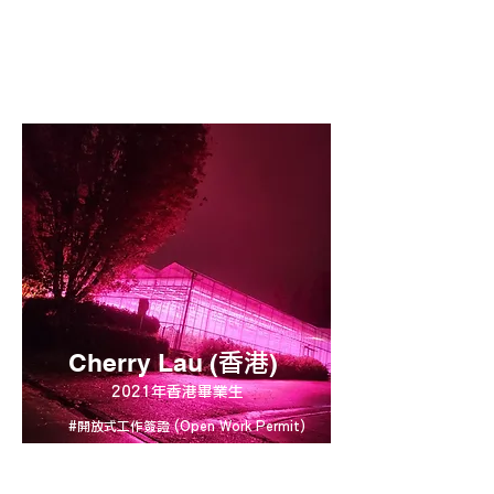
如此，但過去4年內，ConnectU已經成功為
Eliza獲得3次旅遊簽證，令Eliza和僱主一家能
夠每年到加拿大旅遊渡假。
Cherry Lau (
)
香港
2021年香港畢業生
#開放式工作簽證 (Open Work Permit)
#加拿大救生艇 (Stream B PR Pathway)
#加拿大安頓計劃 (ConnectU Settlement Plan)
ConnectU的安頓計劃﹙Settlement